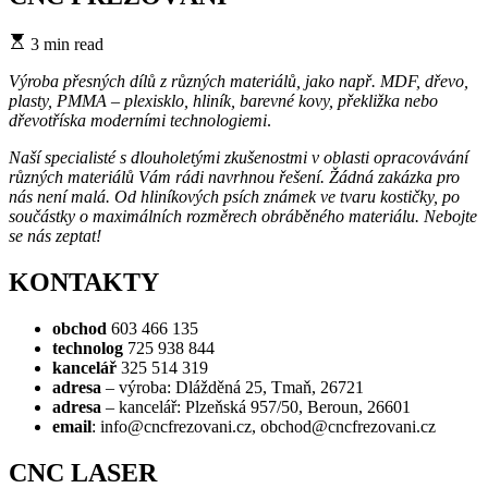
Estimated
3 min read
read
time
Výroba přesných dílů z různých materiálů, jako např. MDF, dřevo,
plasty, PMMA – plexisklo, hliník, barevné kovy, překližka nebo
dřevotříska moderními technologiemi
.
Naší specialisté s dlouholetými zkušenostmi v oblasti opracovávání
různých materiálů Vám rádi navrhnou řešení. Žádná zakázka pro
nás není malá. Od hliníkových psích známek ve tvaru kostičky, po
součástky o maximálních rozměrech obráběného materiálu. Nebojte
se nás zeptat!
KONTAKTY
obchod
603 466 135
technolog
725 938 844
kancelář
325 514 319
adresa
– výroba: Dlážděná 25, Tmaň, 26721
adresa
– kancelář: Plzeňská 957/50, Beroun, 26601
email
: info@cncfrezovani.cz, obchod@cncfrezovani.cz
CNC LASER