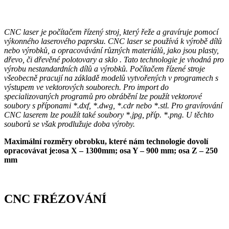
CNC laser je počítačem řízený stroj, který řeže a gravíruje pomocí
výkonného laserového paprsku. CNC laser se používá k výrobě dílů
nebo výrobků, a opracovávání různých materiálů, jako jsou plasty,
dřevo, či dřevěné polotovary a sklo . Tato technologie je vhodná pro
výrobu nestandardních dílů a výrobků. Počítačem řízené stroje
všeobecně pracují na základě modelů vytvořených v programech s
výstupem ve vektorových souborech. Pro import do
specializovaných programů pro obrábění lze použít vektorové
soubory s příponami *.dxf, *.dwg, *.cdr nebo *.stl. Pro gravírování
CNC laserem lze použít také soubory *.jpg, příp. *.png. U těchto
souborů se však prodlužuje doba výroby.
Maximální rozměry obrobku, které nám technologie dovolí
opracovávat je:osa X – 1300mm; osa Y – 900 mm; osa Z – 250
mm
CNC FRÉZOVÁNÍ