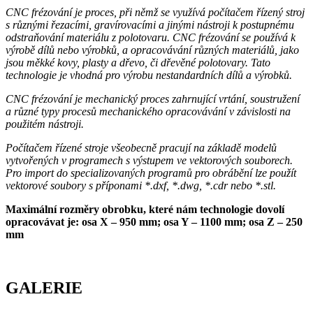
CNC frézování je proces, při němž se využívá počítačem řízený stroj
s různými řezacími, gravírovacími a jinými nástroji k postupnému
odstraňování materiálu z polotovaru. CNC frézování se používá k
výrobě dílů nebo výrobků, a opracovávání různých materiálů, jako
jsou měkké kovy, plasty a dřevo, či dřevěné polotovary. Tato
technologie je vhodná pro výrobu nestandardních dílů a výrobků.
CNC frézování je mechanický proces zahrnující vrtání, soustružení
a různé typy procesů mechanického opracovávání v závislosti na
použitém nástroji.
Počítačem řízené stroje všeobecně pracují na základě modelů
vytvořených v programech s výstupem ve vektorových souborech.
Pro import do specializovaných programů pro obrábění lze použít
vektorové soubory s příponami *.dxf, *.dwg, *.cdr nebo *.stl.
Maximální rozměry obrobku, které nám technologie dovolí
opracovávat je: osa X – 950 mm; osa Y – 1100 mm; osa Z – 250
mm
GALERIE